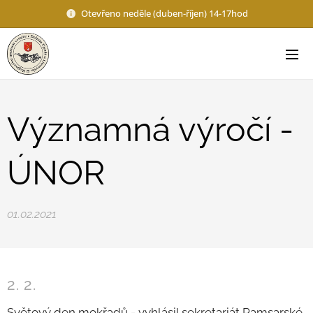
Otevřeno neděle (duben-říjen) 14-17hod
Významná výročí -
ÚNOR
01.02.2021
2. 2.
Světový den mokřadů - vyhlásil sekretariát Ramsarské