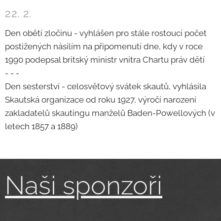
22. 2.
Den obětí zločinu - vyhlášen pro stále rostoucí počet
postižených násilím na připomenutí dne, kdy v roce
1990 podepsal britský ministr vnitra Chartu práv dětí
- - -
Den sesterství - celosvětový svátek skautů, vyhlásila
Skautská organizace od roku 1927, výročí narození
zakladatelů skautingu manželů Baden-Powellových (v
letech 1857 a 1889)
Naši sponzoři