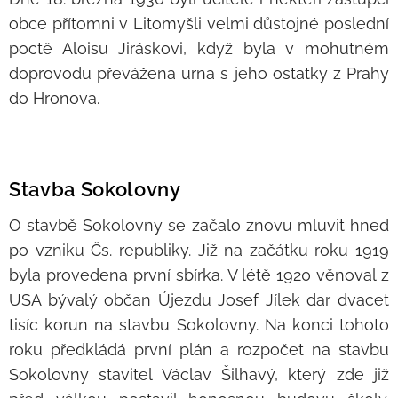
obce přítomni v Litomyšli velmi důstojné poslední
poctě Aloisu Jiráskovi, když byla v mohutném
doprovodu převážena urna s jeho ostatky z Prahy
do Hronova.
Stavba Sokolovny
O stavbě Sokolovny se začalo znovu mluvit hned
po vzniku Čs. republiky. Již na začátku roku 1919
byla provedena první sbírka. V létě 1920 věnoval z
USA bývalý občan Újezdu Josef Jílek dar dvacet
tisíc korun na stavbu Sokolovny. Na konci tohoto
roku předkládá první plán a rozpočet na stavbu
Sokolovny stavitel Václav Šilhavý, který zde již