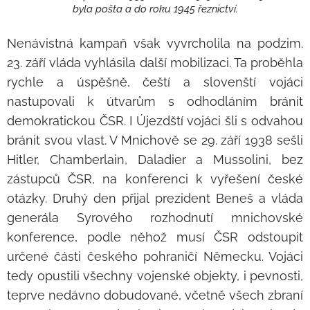
byla pošta a do roku 1945 řeznictví.
Nenávistná kampaň však vyvrcholila na podzim.
23. září vláda vyhlásila další mobilizaci. Ta proběhla
rychle a úspěšně, čeští a slovenští vojáci
nastupovali k útvarům s odhodláním bránit
demokratickou ČSR. I Újezdští vojáci šli s odvahou
bránit svou vlast. V Mnichově se 29. září 1938 sešli
Hitler, Chamberlain, Daladier a Mussolini, bez
zástupců ČSR, na konferenci k vyřešení české
otázky. Druhý den přijal prezident Beneš a vláda
generála Syrového rozhodnutí mnichovské
konference, podle něhož musí ČSR odstoupit
určené části českého pohraničí Německu. Vojáci
tedy opustili všechny vojenské objekty, i pevnosti,
teprve nedávno dobudované, včetně všech zbraní