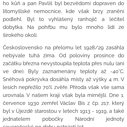
ho kůň a pan Pavliš byl bezvědomí dopraven do
litomyšlské nemocnice, kde však brzy zranění
podlehl. Byl to vyhlášený ranhojič a léčitel
dobytka. Na pohřbu mu bylo mnoho lidí ze
širokého okolí.
Československo na přelomu let 1928/29 zasáhla
nebývale tuhá zima. Od poloviny prosince do
začátku března nevystoupila teplota přes nulu (ani
ve dne). Byly zaznamenány teploty až -40°C.
Sněhová pokrývka dosáhla místy až výšky 4 m. V
lesích nepřežilo 70% zvěře. Příroda však vše sama
urovnala. V našem kraji však byla mírnější. Dne 1.
července 1930 zemřel Václav Bis z čp. 217, který
byl v Újezdě starostou v letech 1913 - 1919, a také
jednatelem pobočky Národní jednoty
severočeské po dobu patnácti let.