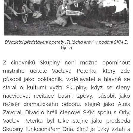
Divadelní představení operety „Tulácká krev“ v podání SKM D.
Újezd
Z činovníků Skupiny není možné opominout
místního učitele Václava Peterku, který zde
působil jako pokladník, vzdělavatel a hlavně se
staral o kulturní vyžití Skupiny, když se členy
nacvičoval recitace básní, zpěvy, působil jako
režisér dramatického odboru, stejně jako Alois
Zavoral. Divadlo hráli členové SKM spolu s Orly.
Václav Peterka byl také stejně jako předseda
Skupiny funkcionářem Orla, čímž je úzký vztah s