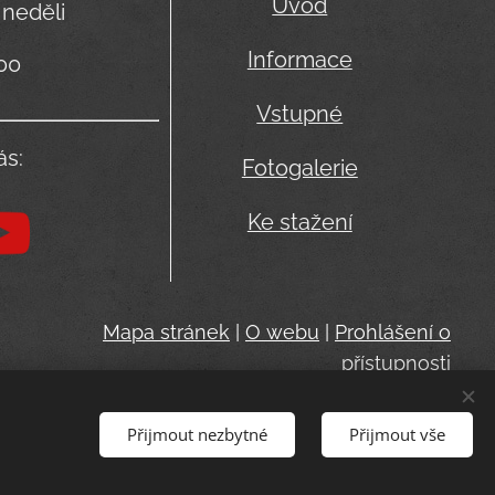
Úvod
 neděli
Informace
:00
Vstupné
ás:
Fotogalerie
Ke stažení
Mapa stránek
|
O webu
|
Prohlášení o
přístupnosti
Přijmout nezbytné
Přijmout vše