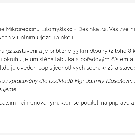
rie Mikroregionu Litomyšlsko - Desinka z.s. Vás zve
ách v Dolním Újezdu a okolí.
 32 zastavení a je přibližně 33 km dlouhý (z toho 8 k
u okruhu je umístěna tabulka s pořadovým číslem 
kde je uveden popis jednotlivých soch, křížů a stav
 jsou zpracovány dle podkladů Mgr. Jarmily Klusoňové
kujeme.
alším nejmenovaným, kteří se podíleli na přípravě a