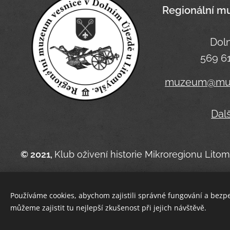
Regionální m
Doln
569 61
muzeum@muze
Dal
© 2021,
Klub oživení historie Mikroregionu Litom
Používáme cookies, abychom zajistili správné fungování a bezp
můžeme zajistit tu nejlepší zkušenost při jejich návštěvě.