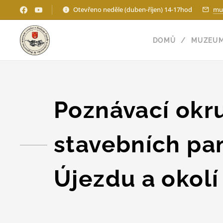
Otevřeno neděle (duben-říjen) 14-17hod
mu
DOMŮ
MUZEU
Poznávací okr
stavebních pa
Újezdu a okolí