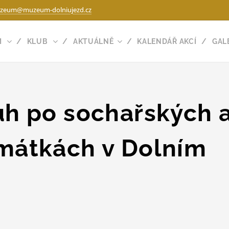
zeum@muzeum-dolniujezd.cz
M
KLUB
AKTUÁLNĚ
KALENDÁŘ AKCÍ
GAL
uh po sochařských 
mátkách v Dolním