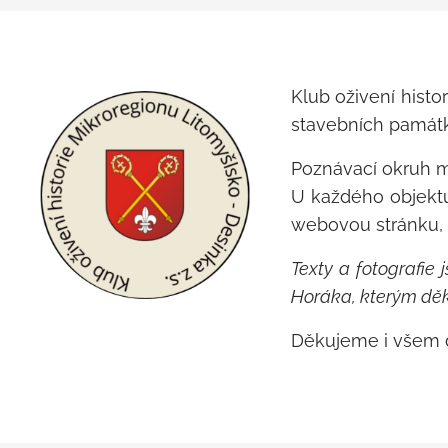
Klub oživení histo
stavebních památk
Poznávací okruh má
U každého objekt
webovou stránku, 
Texty a fotografie
Horáka, kterým dě
Děkujeme i všem d