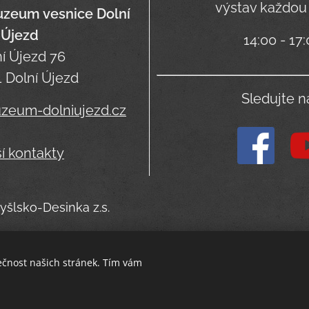
výstav každou
uzeum vesnice Dolní
Újezd
14:00 - 17
í Újezd 76
 Dolní Újezd
Sledujte n
um-dolniujezd.cz
ší kontakty
yšlsko-Desinka z.s.
ečnost našich stránek. Tím vám
Poslední aktualizace
22
. 6. 2026
Cookies