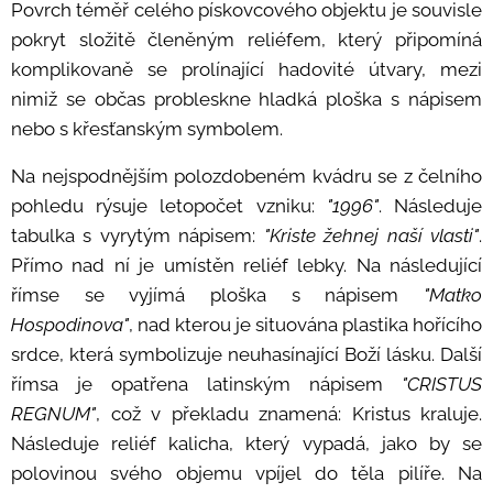
Povrch téměř celého pískovcového objektu je souvisle
pokryt složitě členěným reliéfem, který připomíná
komplikovaně se prolínající hadovité útvary, mezi
nimiž se občas probleskne hladká ploška s nápisem
nebo s křesťanským symbolem.
Na nejspodnějším polozdobeném kvádru se z čelního
pohledu rýsuje letopočet vzniku:
"1996"
. Následuje
tabulka s vyrytým nápisem:
"Kriste žehnej naší vlasti"
.
Přímo nad ní je umístěn reliéf lebky. Na následující
římse se vyjímá ploška s nápisem
"Matko
Hospodinova"
, nad kterou je situována plastika hořícího
srdce, která symbolizuje neuhasínající Boží lásku. Další
římsa je opatřena latinským nápisem
"CRISTUS
REGNUM"
, což v překladu znamená: Kristus kraluje.
Následuje reliéf kalicha, který vypadá, jako by se
polovinou svého objemu vpíjel do těla pilíře. Na