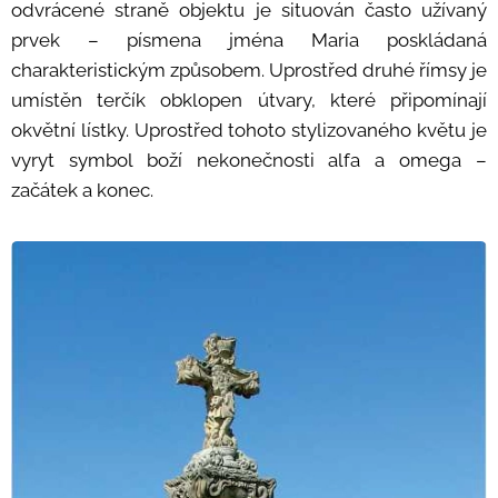
odvrácené straně objektu je situován často užívaný
prvek – písmena jména Maria poskládaná
charakteristickým způsobem. Uprostřed druhé římsy je
umístěn terčík obklopen útvary, které připomínají
okvětní lístky. Uprostřed tohoto stylizovaného květu je
vyryt symbol boží nekonečnosti alfa a omega –
začátek a konec.